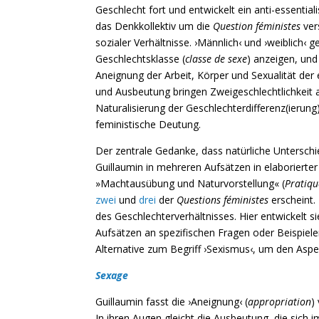
Geschlecht fort und entwickelt ein anti-essential
das Denkkollektiv um die
Question féministes
ver
sozialer Verhältnisse. ›Männlich‹ und ›weiblich‹ g
Geschlechtsklasse (
classe de sexe
) anzeigen, und
Aneignung der Arbeit, Körper und Sexualität de
und Ausbeutung bringen Zweigeschlechtlichkeit 
Naturalisierung der Geschlechterdifferenz(ierung
feministische Deutung.
Der zentrale Gedanke, dass natürliche Untersch
Guillaumin in mehreren Aufsätzen in elaborierte
»Machtausübung und Naturvorstellung« (
Pratiqu
zwei
und
drei
der
Questions féministes
erscheint. 
des Geschlechterverhältnisses. Hier entwickelt s
Aufsätzen an spezifischen Fragen oder Beispiel
Alternative zum Begriff ›Sexismus‹, um den Aspe
Sexage
Guillaumin fasst die ›Aneignung‹ (
appropriation
)
In ihren Augen gleicht die Ausbeutung, die sich 