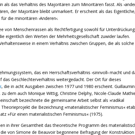
min als das Verhältnis des Majoritären zum Minoritären fasst. Als ›ande
ren, der Majoritäre bleibt unmarkiert. Er erscheint als das Eigentliche
 für die minoritären ›Anderen‹.
Idee von Menschenrassen als Rechtfertigung sowohl für Unterdrückun
 die eigentlich den Werten der Mehrheitsgesellschaft zuwider laufen.
rhaltensweise in einem Verhältnis zwischen Gruppen, die als solche
hmungssystem, das ein Herrschaftsverhältnis ›sinnvoll‹ macht und d
f das Geschlechterverhältnis weitergedacht. Der Ort für dieses
s
, die in acht Ausgaben zwischen 1977 und 1980 erscheint. Guillaumi
t, zu dem auch Monique Wittig, Christine Delphy, Nicole-Claude Mathi
nschaft bezeichnete die gemeinsame Arbeit selbst als »radikal
as Theorieprojekt die Bezeichnung »materialistischer Feminismus« etabl
atz »Für einen materialistischen Feminismus« (1975).
lden in ihrer Gesamtheit das theoretische Programm des materialistis
t die von Simone de Beauvoir begonnene Befragung der Konstruktion