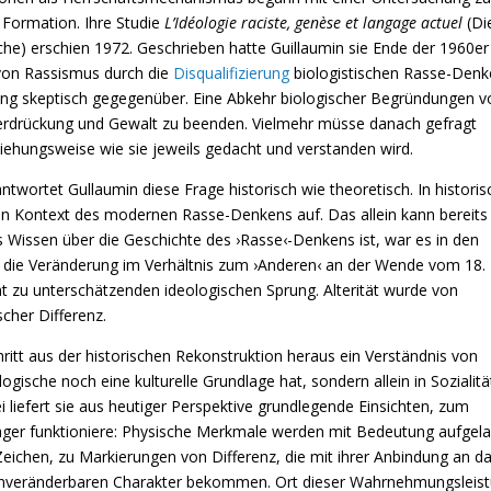
e Formation. Ihre Studie
L’Idéologie raciste, genèse et langage actuel
(Di
ache) erschien 1972. Geschrieben hatte Guillaumin sie Ende der 1960er
g von Rassismus durch die
Disqualifizierung
biologistischen Rasse-Den
ung skeptisch gegegenüber. Eine Abkehr biologischer Begründungen v
nterdrückung und Gewalt zu beenden. Vielmehr müsse danach gefragt
iehungsweise wie sie jeweils gedacht und verstanden wird.
ntwortet Gullaumin diese Frage historisch wie theoretisch. In historis
hen Kontext des modernen Rasse-Denkens auf. Das allein kann bereits 
 Wissen über die Geschichte des ›Rasse‹-Denkens ist, war es in den
ibt die Veränderung im Verhältnis zum ›Anderen‹ an der Wende vom 18
cht zu unterschätzenden ideologischen Sprung. Alterität wurde von
cher Differenz.
ritt aus der historischen Rekonstruktion heraus ein Verständnis von
ogische noch eine kulturelle Grundlage hat, sondern allein in Sozialität
 liefert sie aus heutiger Perspektive grundlegende Einsichten, zum
träger funktioniere: Physische Merkmale werden mit Bedeutung aufgel
eichen, zu Markierungen von Differenz, die mit ihrer Anbindung an d
 unveränderbaren Charakter bekommen. Ort dieser Wahrnehmungsleis