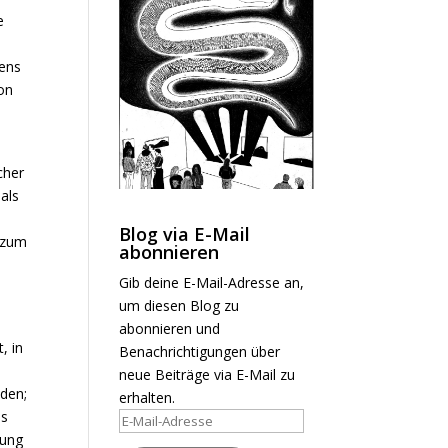
e
kens
on
cher
als
Blog via E-Mail
. zum
abonnieren
Gib deine E-Mail-Adresse an,
um diesen Blog zu
abonnieren und
, in
Benachrichtigungen über
neue Beiträge via E-Mail zu
aden;
erhalten.
as
E-
tung
Mail-