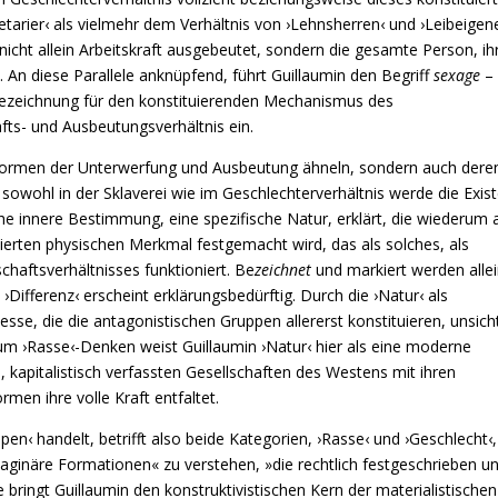
letarier‹ als vielmehr dem Verhältnis von ›Lehnsherren‹ und ›Leibeige
 nicht allein Arbeitskraft ausgebeutet, sondern die gesamte Person, ih
et. An diese Parallele anknüpfend, führt Guillaumin den Begriff
sexage
–
Bezeichnung für den konstituierenden Mechanismus des
fts- und Ausbeutungsverhältnis ein.
 die Formen der Unterwerfung und Ausbeutung ähneln, sondern auch dere
 sowohl in der Sklaverei wie im Geschlechterverhältnis werde die Exis
e innere Bestimmung, eine spezifische Natur, erklärt, die wiederum 
rten physischen Merkmal festgemacht wird, das als solches, als
chaftsverhältnisses funktioniert. Be
zeichnet
und markiert werden alle
›Differenz‹ erscheint erklärungsbedürftig. Durch die ›Natur‹ als
se, die die antagonistischen Gruppen allererst konstituieren, unsich
um ›Rasse‹-Denken weist Guillaumin ›Natur‹ hier als eine moderne
 kapitalistisch verfassten Gesellschaften des Westens mit ihren
men ihre volle Kraft entfaltet.
pen‹ handelt, betrifft also beide Kategorien, ›Rasse‹ und ›Geschlecht‹,
maginäre Formationen« zu verstehen, »die rechtlich festgeschrieben u
 bringt Guillaumin den konstruktivistischen Kern der materialistischen