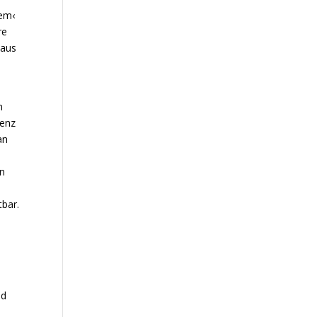
nem‹
re
 aus
n
tenz
an
in
tbar.
nd