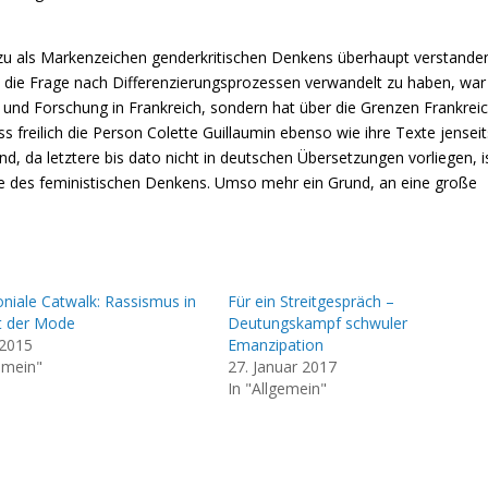
zu als Markenzeichen genderkritischen Denkens überhaupt verstande
 die Frage nach Differenzierungsprozessen verwandelt zu haben, war
ie und Forschung in Frankreich, sondern hat über die Grenzen Frankrei
s freilich die Person Colette Guillaumin ebenso wie ihre Texte jenseit
d, da letztere bis dato nicht in deutschen Übersetzungen vorliegen, i
te des feministischen Denkens. Umso mehr ein Grund, an eine große
oniale Catwalk: Rassismus in
Für ein Streitgespräch –
t der Mode
Deutungskampf schwuler
 2015
Emanzipation
emein"
27. Januar 2017
In "Allgemein"