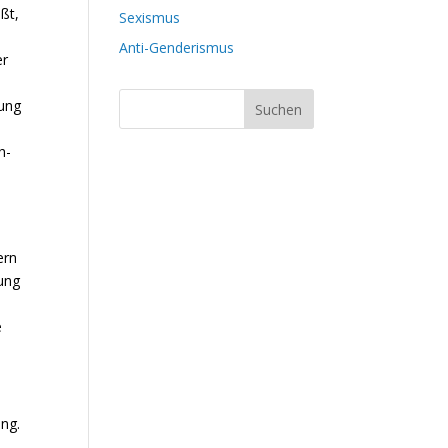
ißt,
Sexismus
Anti-Genderismus
er
kung
h-
ern
rung
e
ung.
t