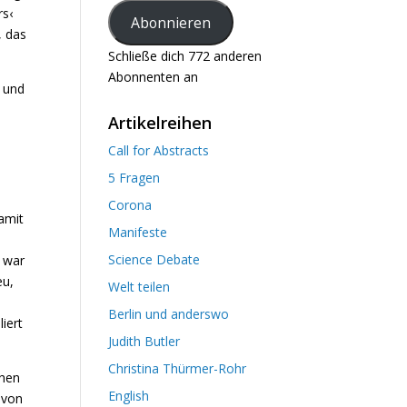
rs‹
Adresse
Abonnieren
, das
Schließe dich 772 anderen
Abonnenten an
g und
Artikelreihen
Call for Abstracts
5 Fragen
Corona
amit
Manifeste
Science Debate
n war
eu,
Welt teilen
Berlin und anderswo
iert
Judith Butler
Christina Thürmer-Rohr
chen
English
 von