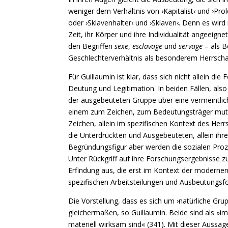
weniger dem Verhältnis von ›Kapitalist‹ und ›Pro
oder ›Sklavenhalter‹ und ›Sklaven‹. Denn es wird
Zeit, ihr Körper und ihre Individualität angeeign
den Begriffen
sexe
,
esclavage
und
servage
– als 
Geschlechterverhältnis als besonderem Herrscha
Für Guillaumin ist klar, dass sich nicht allein
Deutung und Legitimation. In beiden Fällen, also
der ausgebeuteten Gruppe über eine vermeintlich
einem zum Zeichen, zum Bedeutungsträger mutie
Zeichen, allein im spezifischen Kontext des Herrs
die Unterdrückten und Ausgebeuteten, allein ihre 
Begründungsfigur aber werden die sozialen Prozes
Unter Rückgriff auf ihre Forschungsergebnisse z
Erfindung aus, die erst im Kontext der modernen,
spezifischen Arbeitsteilungen und Ausbeutungsfor
Die Vorstellung, dass es sich um ›natürliche Grup
gleichermaßen, so Guillaumin. Beide sind als »i
materiell wirksam sind« (341). Mit dieser Aussage